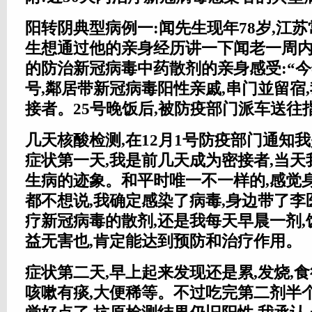
阳转阴典型病例一:闻先生现年78岁,江苏
生想通过他的亲身经历讲一下闻老一周
的防治新冠病毒中药散剂的亲身感受:“今年1
号,鄰居带新冠病毒阳性亲戚,串门並留宿,
接者。25号晚饭后,被防疫部门派车送往
几天核酸检测,在12月1号防疫部门通知
症状第一天,我是前几天成为密接者,当
生病的迹象。和平时唯一不一样的,感觉
都不想说,我确定感染了病毒,身边带了
疗新冠病毒的散剂,还是我每天早晨一剂
益无害也,肯定能达到预防和治疗作用。
症状第二天,早上起来发现还是累,发烧,食
咳嗽有痰,大便稀等。不过吃完第二剂半