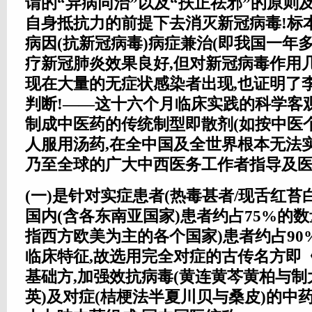
谓的“异病同治”以及“扶正祛邪”的原则
自身抵抗力的前提下去消灭新冠病毒!标
病因(抗新冠病毒)病症兼治(即我国一年
疗新冠肺炎效果良好,但对新冠病毒作用
现在大量的无症状感染者出现,也证明了
判断!——这十六个月临床实践的科学客观
制成中医药的传统制型即散剂(如按中医
人服用汤药,在全中国及全世界根本无法实
乃至全球的广大中西医务工作者指导及医
(一)是针对实症患者(热毒甚者/现舌红苔
国内(含各东南亚国家)患者约占75%的数量
指西方欧美为主的各个国家)患者约占90
临床特征,故选用完全对症的古传名方即
基础方,加强效抗病毒(黄连黄芩黄柏与
英)及对症(桔梗法半夏川贝与桑皮)的中