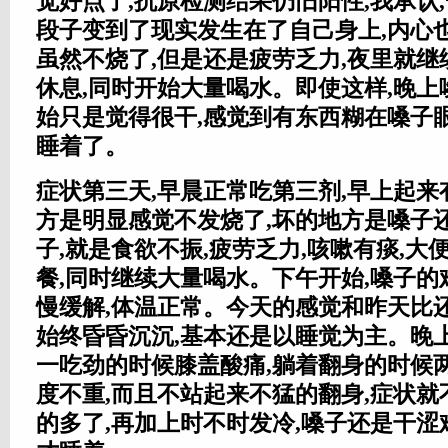
觉好点了,抗原检测结果仍旧阳性,我承认
段子变到了现实发生在了自己身上,内心
虽然不烧了,但是还是疲劳乏力,夜里就
休息,同时开始大量喝水。即使这样,晚上
始只是觉得很干,感觉到有东西糊在嗓子
睡着了。
症状第三天,早晨正常吃第三剂,早上起来
方是明显感觉不发烧了,坏的地方是嗓子
子,就是食欲不振,疲劳乏力,咳嗽有痰,大
餐,同时继续大量喝水。下午开始,嗓子的
慢缓解,体温正常。今天的感觉和昨天比
始终昏昏沉沉,基本还是以睡觉为主。晚
一吃劲的时候膝盖酸痛,躺着翻身的时候
度不重,而且不站起来不猛的翻身,症状
的多了,再加上时不时发冷,嗓子还是干