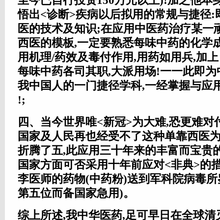
至今已自行投资150万元以上)!加之他本
悟出<诊断>疾病以后拟用的常规与捷径
医的技术及知识;在应用中医药治疗某一
西医的模板,一定要熟悉每味中药的化学成
用机理/药效及毒付作用,用药如用兵,加上
每味中药各司其职,大派用场!一一此即为
我中国人的一门捷径学科,一经掌握与应
!;
四、当今世界唯<新冠>为大难,恐更难对
国家及人民再也经受不了这种单靠西医
折腾了五,此应用三十年来的丰富而宝贵
国家方面可否采用十年前应对<非典>的
李医师的药物(中药粉)送到军科院病毒所
第五位而备国家急用)。
综上所述,我中华医药,足可早日在全球清灭