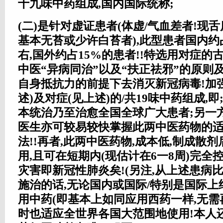
十九味中药组成,国内国际统称;
(二)是针对虚证患者(体虚/气血差者!现舌
基本无苔或少许白苔者),此型患者国内约
右,国外约占15%的患者!!特选用对症的
中医“异病同治”以及“扶正祛邪”的原则
自身抵抗力的前提下去消灭新冠病毒!加
述)及对症(见上述)的/共19味中药组成,即
本统治乃至治愈全国全球广大患者;另一
医生亦可较易较快掌握此两中医药物的
法!!再者,此两中医药物,成本低,制成散剂
用,且可在短期内(现估计在6一8周)完全
灾害即新冠性肺炎矣!(另注,从上述患病
施治的话,无论国内或国际/特别是国际
用中药(即基本上如同应用西药一样,无需
时也适应全世界各国大范围地使用!本人