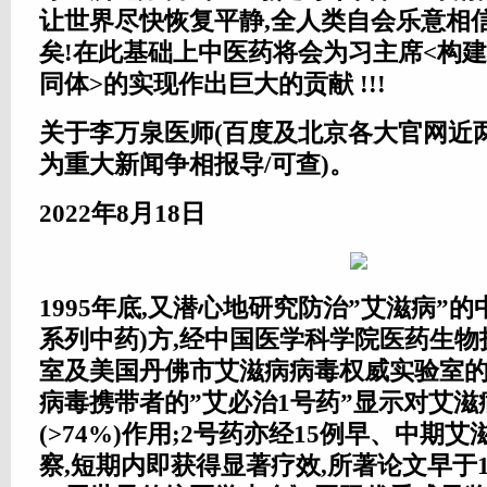
让世界尽快恢复平静,全人类自会乐意相
矣!在此基础上中医药将会为习主席<构
同体>的实现作出巨大的贡献 !!!
关于李万泉医师(百度及北京各大官网近
为重大新闻争相报导/可查)。
2022年8月18日
1995年底,又潜心地研究防治”艾滋病”
系列中药)方,经中国医学科学院医药生
室及美国丹佛市艾滋病病毒权威实验室的
病毒携带者的”艾必治1号药”显示对艾
(>74%)作用;2号药亦经15例早、中期
察,短期内即获得显著疗效,所著论文早于1