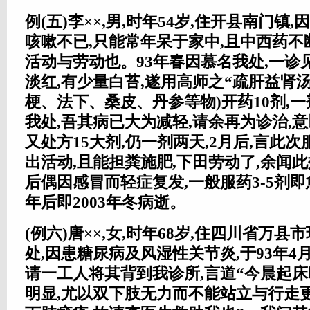
例(五)李××,男,时年54岁,住开县南门镇,
咳嗽不已,只能常年呆于家中,且中西药
活动与劳动也。93年春因慕名我处,一诊
淡红,有少量白苔,遂用高师之“疏肝益肾汤
梗、法下、桑皮、丹参等物)开药10剂,一
我处,吾其病已大为减轻,请余再为诊治,意
又处方15大剂,仍一剂两天,2月后,言此次
出活动,且能担粪施肥,下田劳动了,余闻此
后偶因感冒而轻症复发,一般服药3-5剂即
年后即2003年冬病逝。
(例六)唐××,女,时年68岁,住四川省万
处,因患糖尿病及风湿性关节炎,于93年
请一工人将其背到我诊所,言道“今晨起床
明显,尤以双下肢无力而不能站立与行走