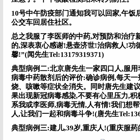
10号中午防疫部门通知我可以回家,午饭
公交车回居住社区。
总之我服了李医师的中药,对预防和治疗
的,深表衷心感谢!悬壶济世!治病救人!功
馨!”(闻先生Tel:13179319371)
典型病例二:北京唐先生一家四口人,服
病毒中药散剂后的评价:确诊病例,每天一
烧、咳嗽等症状全消失。同时唐先生建议
果出现新冠病毒感染,不要有心里压力,
系我或李医师,病毒无情,人有情!我们想
人,让我们一起和病毒斗争!(唐先生Tel:13609
典型病例三:建儿,39岁,重庆人!(重庆服