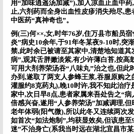
用“加味逍遥汤加减”),加入凉血止血中药
止,六剂药而全身出血性皮疹消失殆尽,患
中医药“真神奇也”。
例(三)何××,女,时年76岁,住万县市船员
炎”病史10余年,于91年冬某夜9-10时,
禁,此时余已被请至其家中,清楚地知道其
病”,观其舌胖嫩淡紫,有少许薄白苔,按
可用大剂养荣汤吞“八味丸”治之也,但此
办到,遂取了两支人参蜂王浆,吞服原购之的
灌服约8克药丸),晚10时许,我不知此治疗
家中,次日早8点,患者家属来吾处告之“病
倍感兴奋,遂用“人参养荣汤”加减调理,但时
老年体弱(阳气微),所以此冬又连续两次发
如首次“如法炮制”,均获显效矣,但该患至
迷”不治身亡(系我当时远在湖北宜昌市