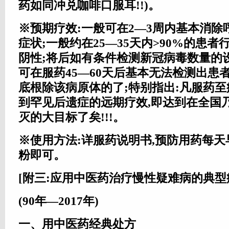
药如同冲兑咖啡口服耳!!)。
※预期疗效:一般可在2—3周内基本消除
症状;一般约在25—35天内>90%的患
阴性;将后如有条件检测新冠病毒数量的
可在服药45—60天后基本无法检测出患
底根除该病原体的了;特别指出:凡服药至
到罕见后遗症的远期疗效,即达到在全国
灭的大目标了矣!!!。
※使用方法:详服药说明书,预防用药每天早
粉即可。
[附三:应用中医药治疗慢性疑难病的典型
(90年—2017年)
一、用中医药经典处方