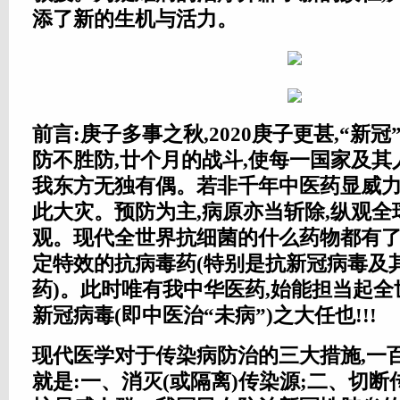
添了新的生机与活力。
前言:庚子多事之秋,2020庚子更甚,“新
防不胜防,廿个月的战斗,使每一国家及其
我东方无独有偶。若非千年中医药显威力
此大灾。预防为主,病原亦当斩除,纵观全
观。现代全世界抗细菌的什么药物都有了
定特效的抗病毒药(特别是抗新冠病毒及
药)。此时唯有我中华医药,始能担当起
新冠病毒(即中医治“未病”)之大任也!!!
现代医学对于传染病防治的三大措施,一
就是:一、消灭(或隔离)传染源;二、切断