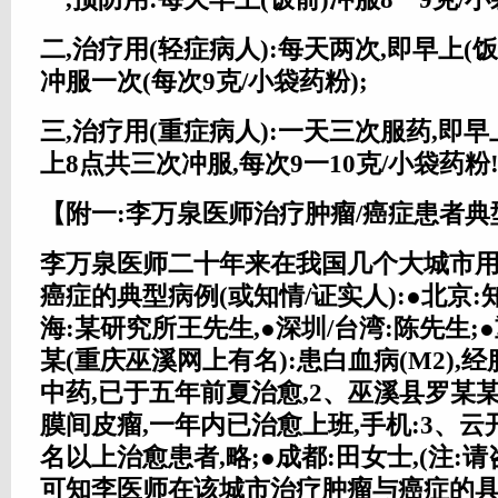
二,治疗用(轻症病人):每天两次,即早上(
冲服一次(每次9克/小袋药粉);
三,治疗用(重症病人):一天三次服药,即早上
上8点共三次冲服,每次9一10克/小袋药粉!
【附一:李万泉医师治疗肿瘤/癌症患者
李万泉医师二十年来在我国几个大城市用
癌症的典型病例(或知情/证实人):●北京:
海:某研究所王先生,●深圳/台湾:陈先生;
某(重庆巫溪网上有名):患白血病(M2),
中药,已于五年前夏治愈,2、巫溪县罗某
膜间皮瘤,一年内已治愈上班,手机:3、云
名以上治愈患者,略;●成都:田女士,(注:
可知李医师在该城市治疗肿瘤与癌症的