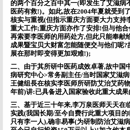
的两个百分之百中其一(即发生了艾滋病
医药有救!)。如此,故在2004年夏就受
核实与重视(但指示重庆方面要大力支持
重大工作;重庆方面亦作了安排!但与他
再索要李医师的用药处方,但此只能奉献
成果暨宝贝大财富怎能随便交与他们呢?
展在那时即变得更加艰难!);
二、由于其所研中医药成效卓著,故中国
病研究中心>常务副主任/当时国家艾滋
王健组長在核实李医师所研防艾治艾药物
年前)讲:已具备进入国家验收此重大成果
三、基于近三十年来,李万泉医师天天在
实践(我国长期/至今自费行此重大项目的
只有李一人),确非易事(为研制防治艾滋