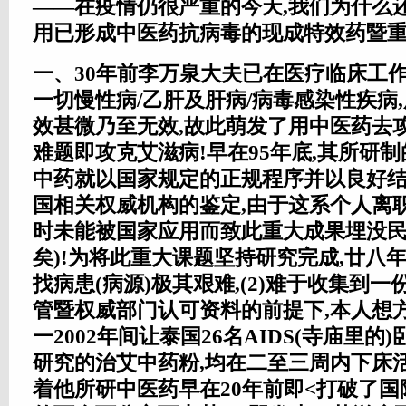
——在疫情仍很严重的今天,我们为什么
用已形成中医药抗病毒的现成特效药暨重
一、30年前李万泉大夫已在医疗临床工作
一切慢性病/乙肝及肝病/病毒感染性疾病
效甚微乃至无效,故此萌发了用中医药去
难题即攻克艾滋病!早在95年底,其所研制的
中药就以国家规定的正规程序并以良好
国相关权威机构的鉴定,由于这系个人离职
时未能被国家应用而致此重大成果埋没民
矣)!为将此重大课题坚持研究完成,廿八年
找病患(病源)极其艰难,(2)难于收集到
管暨权威部门认可资料的前提下,本人想方
一2002年间让泰国26名AIDS(寺庙里的
研究的治艾中药粉,均在二至三周内下床
着他所研中医药早在20年前即<打破了国