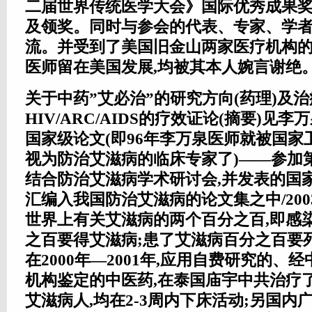
二届世界传统医学大会》国际优秀成果奖
及领奖。同时与参会的代表、专家、学
流。并受到了美国旧金山两家医疗机构的
医师留在美国发展,均被其本人婉言谢绝
关于中药”艾必治”的研究方向(药理)及治
HIV/ARC/AIDS的疗效证论(摘要)见
国家级论文(即96年李万泉医师就被国家
视为防治艾滋病的临床专家了)——参加
结合防治艾滋病学术研讨会,并发表的国
汇编入我国防治艾滋病的论文集之中/200
世界上有关艾滋病的两个百分之百,即感
之百要得艾滋病;患了艾滋病百分之百要
在2000年—2001年,应用自费研究的、
机构鉴定的中医药,在泰国庙宇中共治疗了
艾滋病人,均在2-3周内下床活动;另国内