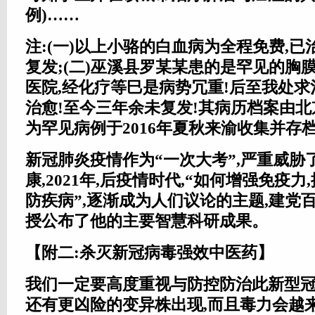
例)……
注:(一)以上小骆的白血病为全程免费,
复发;(二)巫溪县罗某某患的是罕见的胸
医院,经化疗等巳是病势冗重!后至我处求
治愈!至今三年余未复发!其病历档案由
为罕见病例于2016年夏秋来渝收集并存档!
新冠肺炎疫情作为“一次大考”,严重威胁
康,2021年,后疫情时代,“如何增强免疫力
防疾病”,逐渐成为人们议论的主题,建党
授公布了他的主要智慧科研成果。
【附二:杀灭新冠病毒强效中医药】
我们一定要高度重视与防控防治此新型冠
还有更凶险的变异株出现,而且毒力会越来