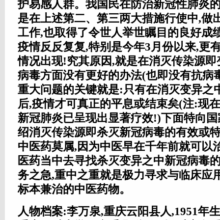
护易感人群。我国民在防治新冠性肺炎的
是在上述第二、第三两大措施行使中,做
工作,也取得了令世人举世瞩目的良好成
疫情反反复复,特别是今年3月份以来,更
情况出现!究其原因,就是在消灭传染源
病毒方面没有更好的办法(也即没有抗病毒
重大问题的关键就是:只有在消灭变异之
后,疫情才可真正的平息或结束矣(注:现
新冠肺炎已呈现出显著疗效!)下面特向
绍消灭传染源即杀灭新冠病毒的有效或特
中医药莫属,因为中医早在千年前就可以
医药当中去寻找杀灭变异之中新冠病毒的
务之急,重中之重就是极力寻求与临床应
标本兼治的中医药物。
人物档案:李万泉,重庆云阳县人,1951年生