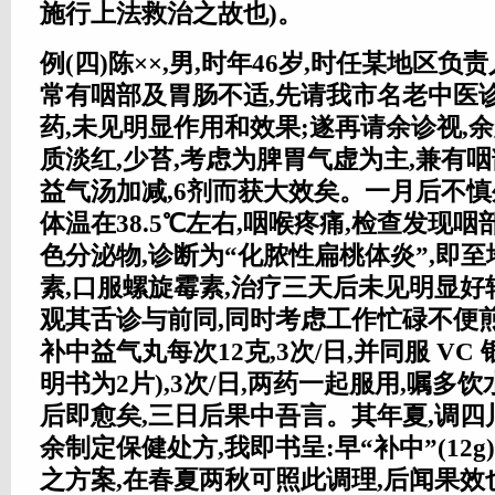
施行上法救治之故也)。
例(四)陈××,男,时年46岁,时任某地区负
常有咽部及胃肠不适,先请我市名老中医诊
药,未见明显作用和效果;遂再请余诊视,
质淡红,少苔,考虑为脾胃气虚为主,兼有咽
益气汤加减,6剂而获大效矣。一月后不慎
体温在38.5℃左右,咽喉疼痛,检查发现咽
色分泌物,诊断为“化脓性扁桃体炎”,即
素,口服螺旋霉素,治疗三天后未见明显好转
观其舌诊与前同,同时考虑工作忙碌不便
补中益气丸每次12克,3次/日,并同服 VC 
明书为2片),3次/日,两药一起服用,嘱多
后即愈矣,三日后果中吾言。其年夏,调四
余制定保健处方,我即书呈:早“补中”(12g)晚
之方案,在春夏两秋可照此调理,后闻果效