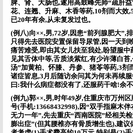
脾、肾、大肠也,遂用高鼓峰先师“疏肝益
花、连翘、升麻、木香等药,10剂而大效,
已20年有余,从未复发过也。
(例八)向××,男,72岁,因患“前列腺肥大”
只得先去医院安置保留导尿管,因一天到
痛苦难受,即由其女儿扶至我处,盼望服
见其舌体中等,舌质淡紫红,有少许薄白苔
汤”加黄柏、怀膝、丹参、猪苓等药,3剂而
诸症皆息,3月后随访余问其为何未再续服
曰:我什么病症都没有了,还服药干啥!余
(例九)郭××,男,时年49岁,住重庆市万州
号(手机:13668432998),因“双手指
无力一年”,先去重庆“西南医院”经相关
膨出症”(但其腰椎亦有骨质增生也),建议
者考虑(1)手术费高约10万元,特别是(2