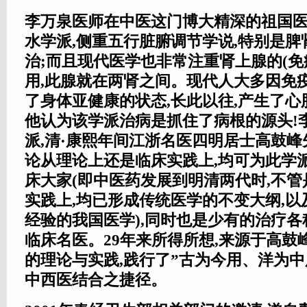
李万泉医师在中医这门博大精深的祖国
水学派,侧重五行脏腑调节学说,特别是
治;而且现代医学也非常注重肾上腺的(免
用,此腺就在两肾之间。现代人大多因免
了身体亚健康的状态,长此以往,产生了
他认为该学派治病是抓住了病根的源头!
派,清·康熙年间江浙名医四明居士高鼓峰先
论从理论上还是临床实践上,均可为此学
床大家(即中医药发展到明清两代时,不
实践上,均已形成传统医学的不变大纲,
经验的我国医学),同时也是少有的治疗
临床名医。29年来所得所想,来源于高鼓峰
的理论与实践,践行了”古为今用、洋为中
中西医结合之捷径。