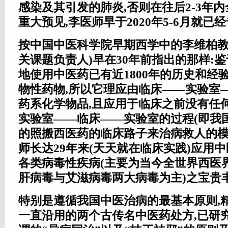
感染及其引发的肺炎,否则在往后2-3年内
重大预见,李医师早于2020年5-6月就已经
按中国中医科学院早期西学中的李维柏教授
关课题负责人)早在30年前指出的那样:
地使用中医药已有近1800年的历史和经
物性药物,所以它理应由临床——实验室
药系化学物品,且应用于临床之前没有任
实验室——临床——实验室的过程(即我
的照搬西医药的临床路子来治病救人的模式
师长达29年来(天天就在临床实践)应用
各类病毒性疾病(主要为当今全世界西医
肝病毒与艾滋病毒两大病毒为主)之宝贵
特别是遵循我国中医治病的最基本原则,
一直沿用的两个古传名中医药处方,已研