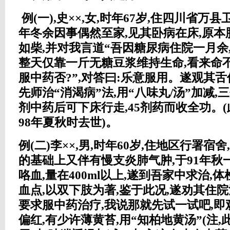
例(一),史××,女,时年67岁,住四川省万县
年冬余因事偶然至家,见其卧病在床,原
如柴,并对我言道“吾因糖尿病住院一月余
整天仅靠一斤无糖豆浆维持生命,看来命不
服中药否?”,对答曰:乐意服用。遂观其舌
先师治“消渴病”法,用“八味丸/汤”加减,
剂中药后可下床行走,45剂药而收全功。
98年夏秋时去世)。
例(二)李××,男,时年60岁,住地区行署宿
的基础上又伴有慢支炎肺气肿,于91年秋
咯血,量在400ml以上,遂到吾家中求治,
血点,以双下肢为著,鉴于此况,遂劝其住院
要求服中药治疗,我说那就先试一试吧,
偏红,有少许薄黄苔,用“知柏地黄汤”(注