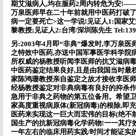
期艾滋病人,均在服药2周内转危为安!—
万泉医师早在二十年前就用中医药打破了
病一定要死亡>这一学说!见证人1:国家
黎教授;见证人2:台湾/深圳陈先生 Tel:1392
另:2003年4月即“非典”爆发时,李万泉
之特效中医药,亦送中国军事医学科学院
所权威的杨教授听闻李医师的抗艾滋病
中医药鉴定结果良好,且是由我国当时最
家陈鸿珊教授亲自鉴定之故才接收李医师
经杨教授鉴定对非典病毒有良好的抑杀作
急用于非典之药物的第五位备用。希望
家高度重视病原体(新冠病毒)的根除,即
医药来实现这一巨大而宏伟的目标(绝不
国生产的抗新冠病毒化学药物!一一其疗
一年左右的临床用药实践/时间才能证实的