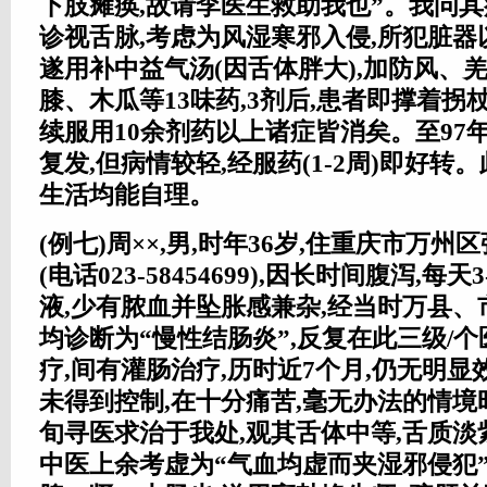
下肢瘫痪,故请李医生救助我也”。我问其
诊视舌脉,考虑为风湿寒邪入侵,所犯脏器
遂用补中益气汤(因舌体胖大),加防风、
膝、木瓜等13味药,3剂后,患者即撑着拐
续服用10余剂药以上诸症皆消矣。至97
复发,但病情较轻,经服药(1-2周)即好转
生活均能自理。
(例七)周××,男,时年36岁,住重庆市万州
(电话023-58454699),因长时间腹泻,每
液,少有脓血并坠胀感兼杂,经当时万县
均诊断为“慢性结肠炎”,反复在此三级/
疗,间有灌肠治疗,历时近7个月,仍无明显
未得到控制,在十分痛苦,毫无办法的情境时
旬寻医求治于我处,观其舌体中等,舌质淡紫
中医上余考虚为“气血均虚而夹湿邪侵犯”