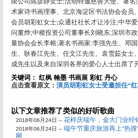
限公司陈彦静女士;活动特邀慈善大使、著名
术家诗书画理事、北京海淀区书法协会会员
会员胡彩虹女士;众通社社长才让冷注;中华
问董烨;中稷投资公司董事长刘晓东;深圳市
量协会会长李榕;著名书画家:李强先生、邓
生、耿春江先生、任文江先生、袁雪茹女士
成先生以及来自深圳各界的爱心人士出席了
关键词：
红枫
翰墨
书画展
彩虹
丹心
点击查看原文：
演员胡彩虹女士受邀担任“红
以下文章推荐了类似的好听歌曲
花样庆端午，金大门业经
2018年06月24日 --
端午节重庆旅游再上“热搜
2018年06月24日 --
网