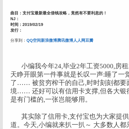
曲目：支付宝最新最全借钱攻略，竟然有不要利息的！
NJ：
时间：2019/02/19
发行：
分享到：
QQ空间
新浪微博
腾讯微博
人人网
豆瓣
小编我今年24,毕业2年工资5000,房租
天睁开眼第一件事就是长叹一声:睡了一觉
了…… 被贫穷榨干的自己,时时刻刻都
境…… 还好可以有信用卡支撑,但各大
是有门槛的,一张岂能够用。
其实除了信用卡,支付宝也为大家提
道。今天,小编就来扒一扒～ 大多数人