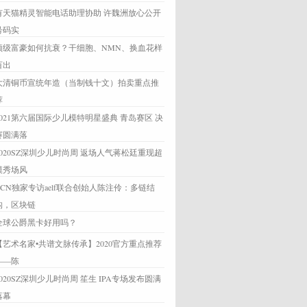
有天猫精灵智能电话助理协助 许魏洲放心公开
号码实
顶级富豪如何抗衰？干细胞、NMN、换血花样
百出
大清铜币宣统年造（当制钱十文）拍卖重点推
荐
2021第六届国际少儿模特明星盛典 青岛赛区 决
赛圆满落
2020SZ深圳少儿时尚周 返场人气蒋松廷重现超
模秀场风
CCN独家专访aelf联合创始人陈注伶：多链结
构，区块链
全球公爵黑卡好用吗？
【艺术名家•共谱文脉传承】2020官方重点推荐
——陈
2020SZ深圳少儿时尚周 笙生 IPA专场发布圆满
落幕