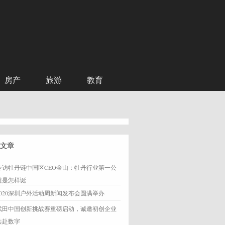
房产
旅游
教育
文章
专访牡丹链中国区CEO金山：牡丹行业第一公
链是怎样诞
2020深圳户外活动周新闻发布会圆满举办
武田中国创新挑战赛重磅启动，诚邀初创企业
共赴数字