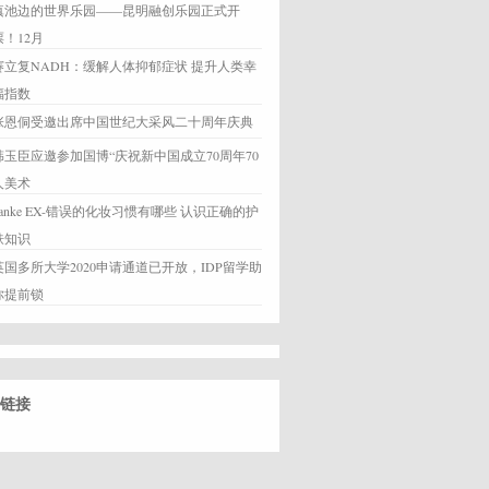
滇池边的世界乐园——昆明融创乐园正式开
票！12月
赛立复NADH：缓解人体抑郁症状 提升人类幸
福指数
张恩侗受邀出席中国世纪大采风二十周年庆典
韩玉臣应邀参加国博“庆祝新中国成立70周年70
人美术
banke EX-错误的化妆习惯有哪些 认识正确的护
肤知识
英国多所大学2020申请通道已开放，IDP留学助
你提前锁
链接