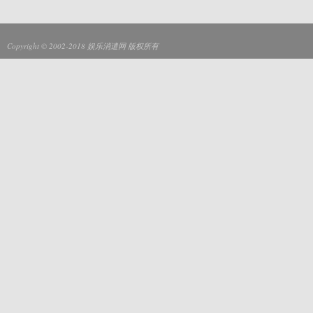
Copyright © 2002-2018
娱乐消遣网
版权所有