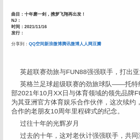
曲目：十年磨一剑，携梦飞翔再出发！
NJ：
时间：2021/11/16
发行：
分享到：
QQ空间
新浪微博
腾讯微博
人人网
豆瓣
英超联赛劲旅与FUN88强强联手，打出亚
英格兰足球超级联赛的劲旅球队——托特
部2021年10月XX日与体育领域的领先品牌F
为其亚洲官方体育娱乐合作伙伴，这次续约
合作的老朋友10周年里程碑式的纪念。
过往十年的光辉岁月
过去的十年，这对老伙计强强联手，共同