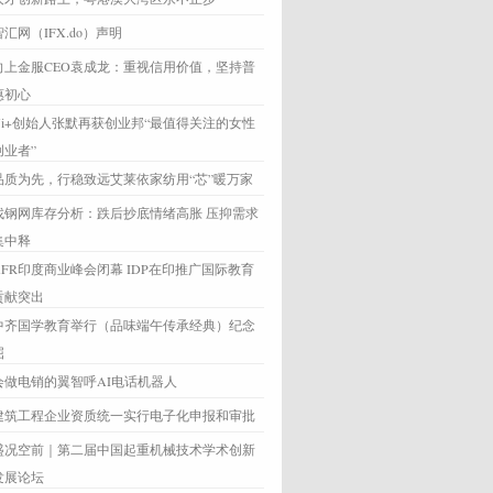
智汇网（IFX.do）声明
向上金服CEO袁成龙：重视信用价值，坚持普
惠初心
Yi+创始人张默再获创业邦“最值得关注的女性
创业者”
品质为先，行稳致远艾莱依家纺用“芯”暖万家
找钢网库存分析：跌后抄底情绪高胀 压抑需求
集中释
AFR印度商业峰会闭幕 IDP在印推广国际教育
贡献突出
中齐国学教育举行（品味端午传承经典）纪念
屈
会做电销的翼智呼AI电话机器人
建筑工程企业资质统一实行电子化申报和审批
盛况空前｜第二届中国起重机械技术学术创新
发展论坛