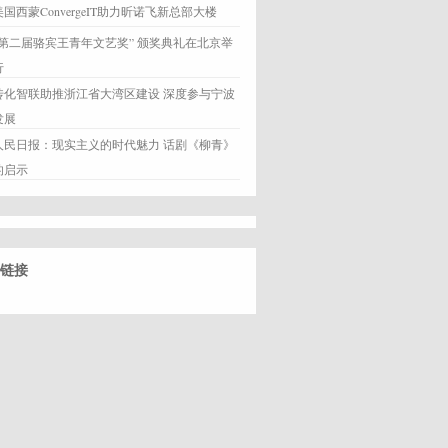
美国西蒙ConvergeIT助力昕诺飞新总部大楼
“第二届骆宾王青年文艺奖” 颁奖典礼在北京举
行
传化智联助推浙江省大湾区建设 深度参与宁波
发展
人民日报：现实主义的时代魅力 话剧《柳青》
的启示
链接