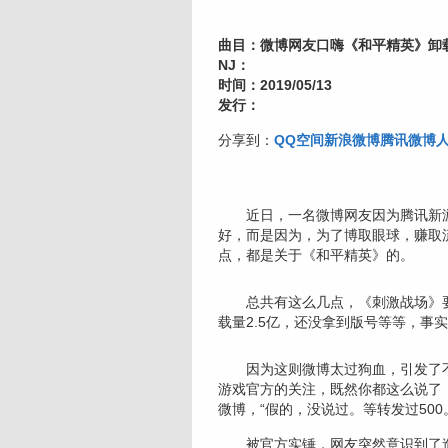
曲目：微博网友口嗨《和平精英》卸载
NJ：
时间：2019/05/13
发行：
分享到：
QQ空间
新浪微博
腾讯微博
近日，一名微博网友因为腾讯新游
好，而是因为，为了博取眼球，赚取
点，都是关于《和平精英》的。
总共有这么几点，《刺激战场》要
载量2.5亿，还没拿到版号等等，事
因为这则微博太过狗血，引发了不
游戏官方的关注，既然你都这么说了
微博，“假的，没说过。等转发过500
被官方实锤，网友突然意识到了造