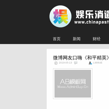
首页
新闻
财经
微博网友口嗨《和平精英》
2019-05-13
LI8I9UE