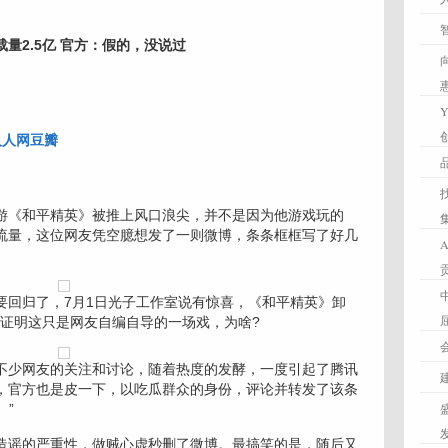
量2.5亿 官方：假的，没说过
人人网
豆瓣
《和平精英》被推上风口浪尖，并不是因为他游戏玩的
流量，这位网友凭空臆想发了一则微博，条条框框写了好几
回归了，7月1日光子工作室说有惊喜，《和平精英》卸
实证明这只是网友自编自导的一场戏，为啥?
少网友的关注和讨论，随着热度的发酵，一度引起了腾讯
，官方也是皮一下，以吃瓜群众的身份，评论并转发了该条
。”
谣的严重性，做贼心虚秒删了微博。最搞笑的是，随后又