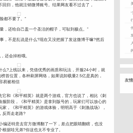
不回归，他就注销微博账号。结果网友看不过去了，
脸都不要了。”
，还给自己盖一个圣洁的帽子，可耻到极点。”
，不是乱说是什么?现在又没把握了发这微博干嘛?然后
，还会掉粉哦。
?上线以来，凭借优秀的画质和玩法，开服24小时，就
的榜首位置，各种刷屏网络，如果说卸载量2.5亿是真的，
友情
容易被相信
它和《和平精英》就是两个游戏，官方也说了，相比《刺
验服阶段，《和平精英》是拿到版号的，玩家们可以放心的
玩家，《和平精英》的游戏体验，明明高于《刺激战场》，
，反而走老路?
小编还特意去官方微博翻了一下，差点把眼睛翻瞎，也没
个根据哇兄弟?你这也太不专业了。