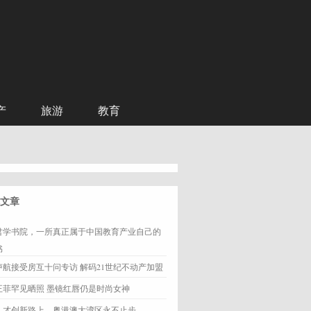
产
旅游
教育
文章
君学书院，一所真正属于中国教育产业自己的
书
卢航接受房互十问专访 解码21世纪不动产加盟
王菲罕见晒照 墨镜红唇仍是时尚女神
人才创新路上，粤港澳大湾区永不止步