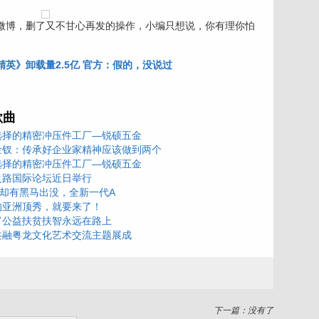
博，删了又不甘心再发的操作，小编只想说，你有理你怕
英》卸载量2.5亿 官方：假的，没说过
歌曲
选择的精密冲压件工厂—锐硕五金
金钗：传承好企业家精神应该做到两个
选择的精密冲压件工厂—锐硕五金
之路国际论坛近日举行
市却有黑马出没，全新一代A
的亚洲顶秀，就要来了！
富公益扶贫扶智永远在路上
共融粤龙文化艺术交流主题展成
下一篇：没有了