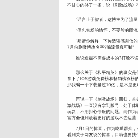
不甘心的补了一条，说《刺激战场》
“谣言止于智者，这博主为了流量
“借忠实粉的情怀，不要脸的蹭流量
“那请你解释一下你造谣感谢信的事
7月份删微博改名字?骗流量真可耻”
谁说造谣不需要成本的?打脸不说
那么关于《和平精英》的事实是什么
拿下了IOS游戏免费榜和畅销榜双榜
那我编一个下载量过10亿，是不是更
再说一下《刺激战场》回归，首先
激战场》一直没有拿到版号，处于体
玩耍，不用担心停服的问题。而作为
官方会傻到放着更好的游戏不去运营
7月1日的惊喜，作为吃瓜群众，
看到关于网友说的惊喜，口嗨也要找