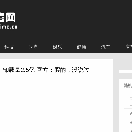
科技
时尚
娱乐
健康
汽车
房
卸载量2.5亿 官方：假的，没说过
随机