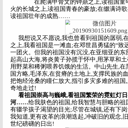
在爬满甲骨文的钟鼎之上,读祖国童年
火的长城之上,读祖国青春的豪放;在缀满诗歌
读祖国壮年的成熟……
我想说又不愿说,我也曾看到祖国的孱弱,
之上,我看祖国是一滩血;在邓世昌勇猛的“致远
一团火。但我的祖国没有沉没,在亚细亚的东部
起高山大海,将炎黄子孙揽于怀中,用茅草和土
用野菜和稀粥喂养饥饿的生活。中山先生,在
国方略,毛泽东,在贫瘠的土地上,支撑民族的血
把饱经沧桑的瞳仁放大,指引多灾多难的祖国
奇地走过!
看祖国崇高与巍峨,看祖国繁荣的霓虹灯日
河……
给我肤色的祖国,给我智慧与胆略的祖
有辍学孩子渴望的目光;尽管在城镇,还有下岗
我知道,更有改革的浪潮迭起,冲破旧的观念,
世纪磅礴的日出!