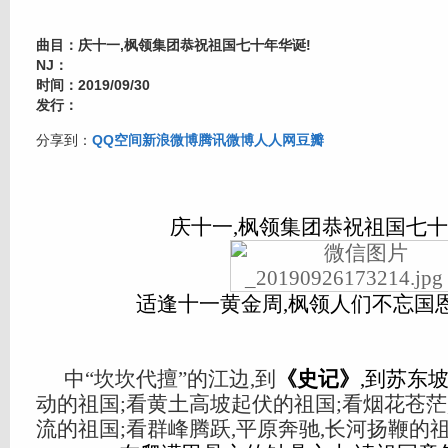
曲目：庆十一,枫领集团恭祝祖国七十年华诞!
NJ：
时间：2019/09/30
发行：
分享到：
QQ空间
新浪微博
腾讯微博
人人网
豆瓣
庆十一,枫领集团恭祝祖国七十
适逢十一黄金周,枫领人们不忘国恩
中“坎坎代擅”的江边,到
《史记》
,到苏东
动的祖国;看黄土高坡起伏的祖国;看烟花苍茫
流的祖国;看群峰腾跃,平原奔驰,长河扬鞭的