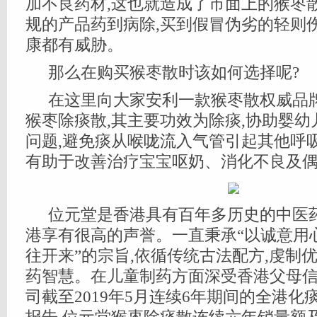
加不良药材,这也就造成了市面上的猴枣
规的产品药到病除,买到假冒伪劣的轻则
康都有威胁。
那么在购买猴枣散时该如何选择呢?
在这里向大家安利一款猴枣散权威品
猴枣除痰散,其主要功效为除痰,协助婴
问题,避免痰从喉咙流入气管引起其他呼
有助于改善治疗宝宝呕奶、消化不良及
位元堂是香港具有百年多历史的中医药
港享有很高的声誉。一直秉承“以诚意用
往开来”的宗旨,依循传统古法配方,虔制
药智慧。在儿童制药方面深受香港父母信
司截至2019年5月连续6年期间的全港