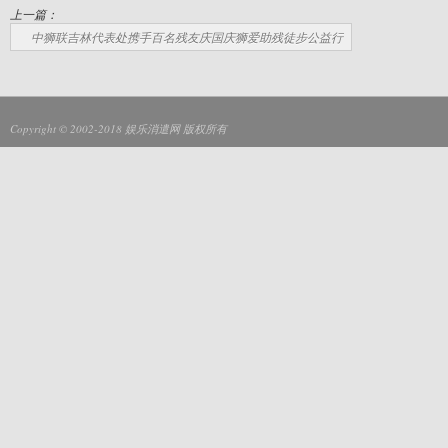
上一篇：
中狮联吉林代表处携手百名残友庆国庆狮爱助残徒步公益行
Copyright © 2002-2018
娱乐消遣网
版权所有