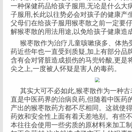
一种保健药品给孩子服用,无论是什么大
子服用,长此以往势必会对孩子的健康产
父母们在给孩子服用猴枣散之前一定要仔
解猴枣散的用法用途,以免给孩子健康造
猴枣散作为治疗儿童咳嗽痰多、体热
药近些年也一直受到质疑,加上有部分品
含有会对肾脏造成损伤的马兜铃酸,更是
尖之上,一度被人怀疑是害人的毒药。
其实大可不必如此,猴枣散作为一种古
直是中医药界的治病良药,但随着中医药
产出的猴枣散药方都不尽相同。这就使
药效和安全性上面有着天差地别。有些
本往往会使用一些劣质的原材料来加工制