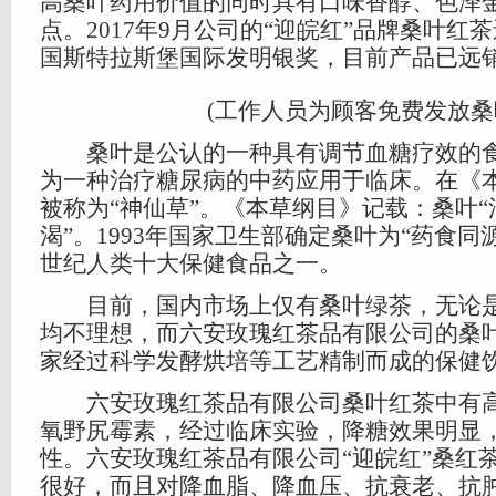
高桑叶药用价值的同时具有口味香醇、色泽
点。2017年9月公司的“迎皖红”品牌桑叶红茶
国斯特拉斯堡国际发明银奖，目前产品已远
(工作人员为顾客免费发放桑
桑叶是公认的一种具有调节血糖疗效的食
为一种治疗糖尿病的中药应用于临床。在《
被称为“神仙草”。《本草纲目》记载：桑叶
渴”。1993年国家卫生部确定桑叶为“药食同
世纪人类十大保健食品之一。
目前，国内市场上仅有桑叶绿茶，无论是
均不理想，而六安玫瑰红茶品有限公司的桑
家经过科学发酵烘培等工艺精制而成的保健
六安玫瑰红茶品有限公司桑叶红茶中有高含
氧野尻霉素，经过临床实验，降糖效果明显
性。六安玫瑰红茶品有限公司“迎皖红”桑红
很好，而且对降血脂、降血压、抗衰老、抗