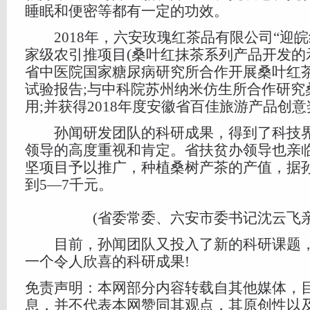
睡眠和便密等都有一定的功效。
2018年，六安玫瑰红茶品有限公司“迎皖
家级农引推项目(桑叶红抹茶系列产品开发的示
省中医院国家糖尿病研究所合作开展桑叶红
试验报告;与中科院苏州纳米仿生所合作研究
用;并获得2018年度安徽省百佳旅游产品创意
孙闻研发团队的科研成果，得到了科技界
领导的高度重视和肯定。省扶贫办领导也亲
坚项目予以推广，种植桑树产茶的产值，据
到5—7千元。
(省委常委、六安市委书记沈云飞亲
目前，孙闻团队又投入了新的科研课题，
一个令人欣喜的科研成果!
免责声明：本网部分内容转载自其他媒体，
息，并不代表本网赞同其观点，其原创性以