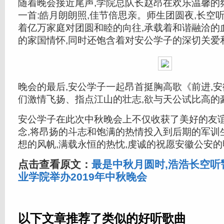
随着晚会接近尾声,学院总队长赵昂在欢乐温馨的
一首:皓月朗朗照,佳节倍思亲。师生团圆夜,长空
着亿万家庭对团圆和睦的向往,承载着和谐融洽的
的家国情怀,同时还饱含着对安公学子的深切关爱
晚会的最后,安公学子一起昂首挺胸高歌《前进,安
们激情飞扬、指点江山的壮志,欲与天公试比高的
安公学子在此次中秋晚会上不仅收获了美好的友谊
念,将昂扬的斗志和饱满的热情投入到后期的军训
想的风帆,满载永恒的热忱,虔诚的祝愿安徽公安的
点击查看原文：
最是中秋月圆时,浩浩长空听警
业学院举办2019年中秋晚会
以下文章推荐了类似的好听歌曲