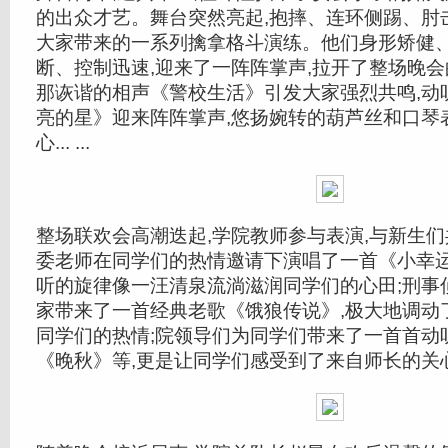
的出众才艺。舞台突然亮起,抱摔、连环侧踢、肘
大家带来的一系列擒拿格斗演练。他们身形矫健
断、控制迅速,迎来了一阵阵掌声,拉开了整场晚
那诙谐的相声《警校生活》引发大家强烈共鸣,动
亮的星》迎来阵阵掌声,悠扬婉转的葫芦丝和口琴
心... ...
整场联欢会高潮迭起,学院教师参与表演,与新生
委老师在同学们的热情邀请下演唱了一首《小幸运
听的旋律像一汪清泉流淌滋润同学们的心田;刑事
家带来了一首经典老歌《饿狼传说》,极大地调动
同学们的热情;院领导们为同学们带来了一首首动
《晚秋》等,更是让同学们感受到了来自师长的关