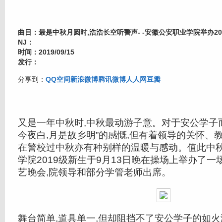
曲目：最是中秋月圆时,浩浩长空听警声- -安徽公安职业学院举办20
NJ：
时间：2019/09/15
发行：
分享到：
QQ空间
新浪微博
腾讯微博
人人网
豆瓣
又是一年中秋时,中秋最动游子意。对于安公学子而
今夜白,月是故乡明”的感慨,但有着领导的关怀、
在警校过中秋亦有种别样的温暖与感动。值此中秋
学院2019级新生于9月13日晚在操场上举办了
艺晚会,院领导和部分学管老师出席。
舞台简单,道具单一,但却阻挡不了安公学子的如火