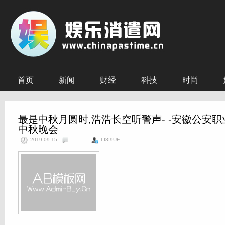
首页
新闻
财经
科技
时尚
最是中秋月圆时,浩浩长空听警声- -安徽公安职
中秋晚会
2019-09-15
LI8I9UE