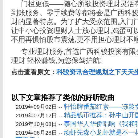
门槛更低——随心所欲投资理财灵活
到账服务、零手续费等都将会是广西科
财的显著特点。为了扩大受众范围,入门门
让中小心投资理财人士放心理财,鸡蛋可
不用再惧怕股市震荡,更不用担心理财不
专业理财服务,首选广西科骏投资有限
理财 轻松赚钱,为您保驾护航!
点击查看原文：
科骏资讯合理规划之下天天
以下文章推荐了类似的好听歌曲
轩怡牌番茄红素——冻龄
2019年09月02日 --
精品钱币推荐：孙中山开
2019年07月12日 --
泰国华人华侨唱响《我和
2019年10月08日 --
顽虾先森小龙虾就是不一
2019年06月28日 --